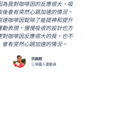
因為我對咖啡因的反應很大，吸
水動能解
取後會有突然心跳加速的情況。
抽筋問題
鋭速咖啡因錠除了能提神和提升
流失水份
運動表現，慢慢吸收的設計也方
用適當的
便對咖啡因反應很大的我，也不
解質。水
N
會有突然心跳加速的情況。
而且味
e
x
t
洪廸朗
三項鐵人運動員