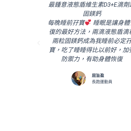
裝, 方便帶
最鍾意液態盾維生素D3+E滴劑
且甜到剛好,
固鎂鈣
供一個保水
每晚睡前孖寶
睡眠是讓身體
選擇繼續補
復的最好方法，兩滴液態盾滴
選擇。
兩粒固鎂鈣成為我睡前必定
P
寶，吃了睡睡得比以前好，加
r
e
防禦力，有助身體恢復
動員
v
i
屈旨盈
o
長跑運動員
u
s