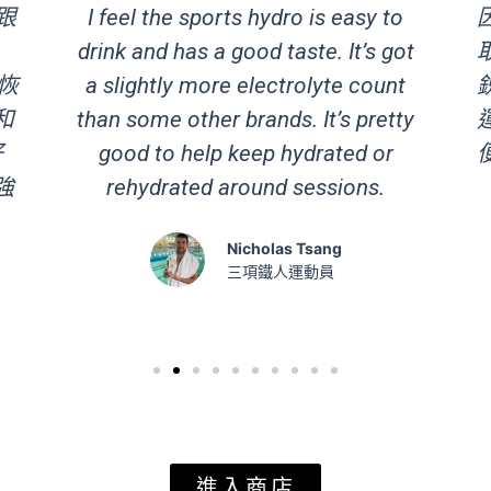
跟
I feel the sports hydro is easy to
drink and has a good taste. It’s got
恢
a slightly more electrolyte count
和
than some other brands. It’s pretty
孖
good to help keep hydrated or
強
rehydrated around sessions.
Nicholas Tsang
三項鐵人運動員
進入商店