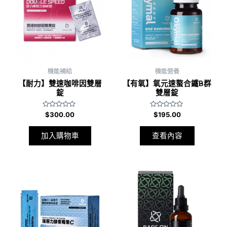
機能補給
機能營養
【耐力】雙速咖啡因雙層
【有氧】氧元速螯合鐵B群
錠
雙層錠
評
評
$
300.00
$
195.00
分
分
0
0
滿
滿
加入購物車
查看內容
分
分
5
5