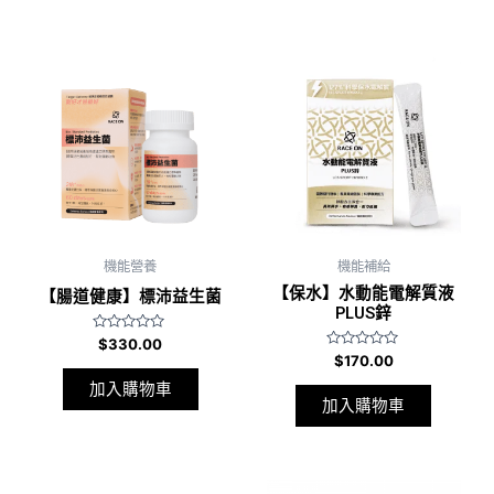
機能營養
機能補給
【保水】水動能電解質液
【腸道健康】標沛益生菌
PLUS鋅
評
$
330.00
分
評
$
170.00
0
分
滿
0
加入購物車
分
滿
加入購物車
5
分
5
Original
Current
Original
Current