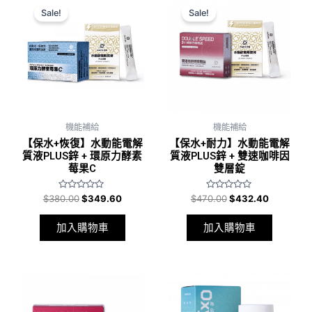
price
price
price
price
Sale!
Sale!
was:
is:
was:
is:
$380.00.
$349.60.
$470.00.
$432.40.
機能補給
機能補給
【保水+恢復】水動能電解
【保水+耐力】水動能電解
質液PLUS鋅 + 環原力酵素
質液PLUS鋅 + 雙速咖啡因
莓果C
雙層錠
評
評
$
380.00
$
349.60
$
470.00
$
432.40
分
分
0
0
滿
滿
加入購物車
加入購物車
分
分
5
5