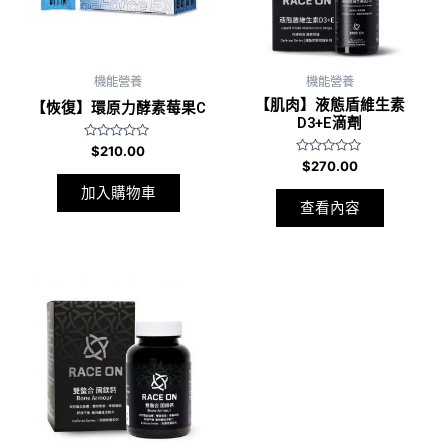
機能營養
機能營養
【肌肉】液態盾維生素
【恢復】環原力酵素莓果C
D3+E滴劑
評
$
210.00
分
評
$
270.00
0
分
滿
0
加入購物車
分
滿
查看內容
5
分
5